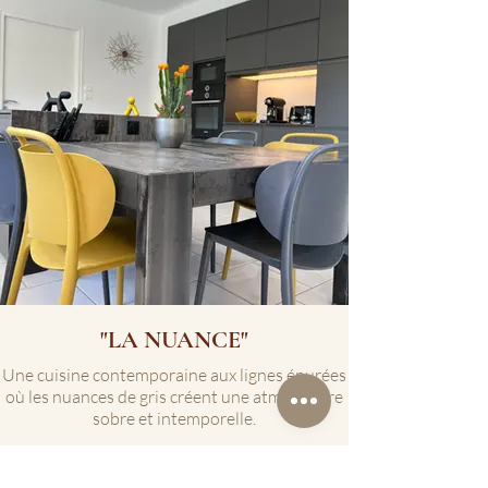
"LA NUANCE"
Une cuisine contemporaine aux lignes épurées
où les nuances de gris créent une atmosphère
sobre et intemporelle.
🍽️ Cuisine • 🎨 Rénovation contemporaine
📍 Bordeaux