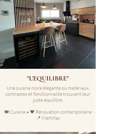
"L'EQUILIBRE"
Une cuisine noire élégante où matériaux,
contrastes et fonctionnalité trouvent leur
juste équilibre.
🍽️ Cuisine • 🖤 Rénovation contemporaine
📍 Martillac